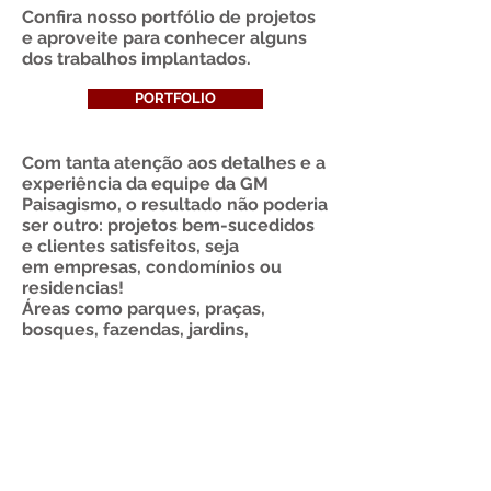
Confira nosso portfólio de projetos
e aproveite para conhecer alguns
dos trabalhos implantados.
PORTFOLIO
Com tanta atenção aos detalhes e a
experiência da equipe da GM
Paisagismo, o resultado não poderia
ser outro: projetos bem-sucedidos
e clientes satisfeitos, seja
em empresas, condomínios ou
residencias!
Áreas como parques, praças,
bosques, fazendas, jardins,
cemitérios, condomínios,
residências empresas de modo
geral podem ser contempladas em
projetos de paisagismo. Confira
as
etapas do projeto
e entre em
contato
conosco!